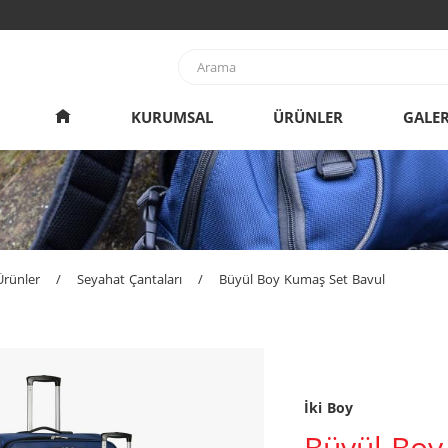
KURUMSAL
ÜRÜNLER
GALER
Ürünler
/
Seyahat Çantaları
/
Büyül Boy Kumaş Set Bavul
İki Boy
Büyül Boy