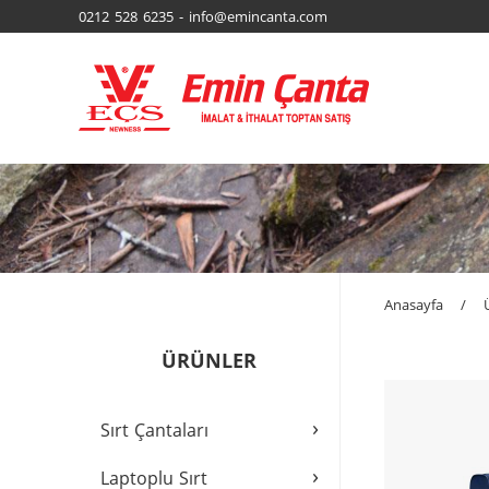
0212 528 6235 - info@emincanta.com
Anasayfa
/
ÜRÜNLER
›
Sırt Çantaları
›
Laptoplu Sırt