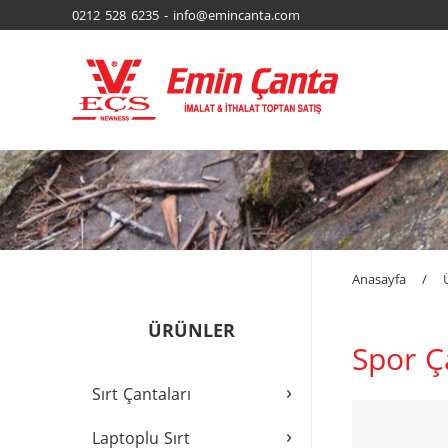
0212 528 6235 - info@emincanta.com
Anasayfa
/
ÜRÜNLER
Spor Ç
›
Sırt Çantaları
›
Laptoplu Sırt