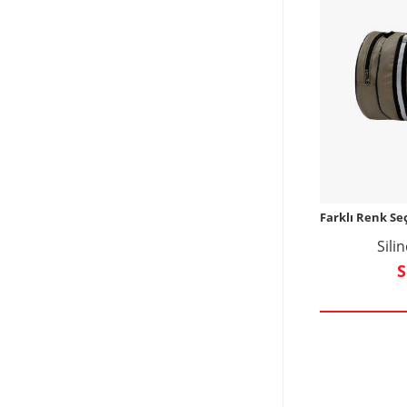
Farklı Renk Se
Sili
S