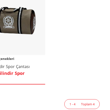
çenekleri
ndir Spor Çantası
ilindir Spor
1 - 4
Toplam 4