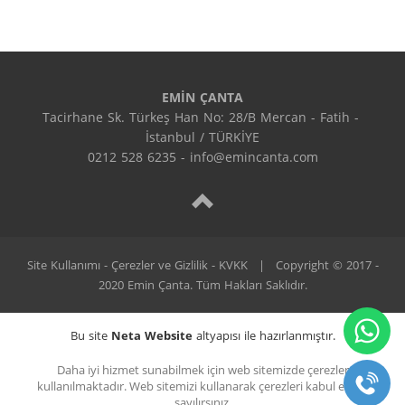
EMİN ÇANTA
Tacirhane Sk. Türkeş Han No: 28/B Mercan - Fatih - 
İstanbul / TÜRKİYE
0212 528 6235 - info@emincanta.com
Site Kullanımı - Çerezler ve Gizlilik - KVKK
|
Copyright © 2017 -
2020 Emin Çanta. Tüm Hakları Saklıdır.
Bu site
Neta Website
altyapısı ile hazırlanmıştır.
Daha iyi hizmet sunabilmek için web sitemizde çerezler
kullanılmaktadır. Web sitemizi kullanarak çerezleri kabul etmiş
sayılırsınız.